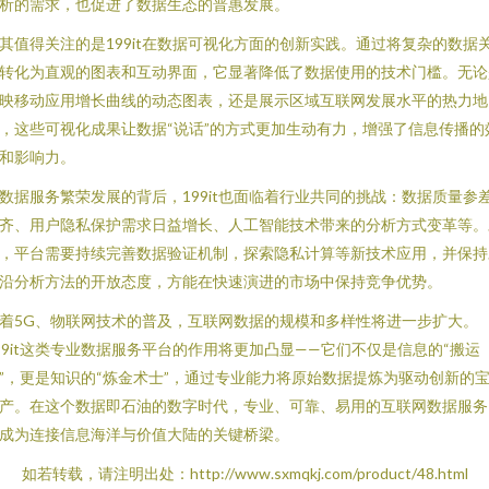
析的需求，也促进了数据生态的普惠发展。
其值得关注的是199it在数据可视化方面的创新实践。通过将复杂的数据
转化为直观的图表和互动界面，它显著降低了数据使用的技术门槛。无论
映移动应用增长曲线的动态图表，还是展示区域互联网发展水平的热力地
，这些可视化成果让数据“说话”的方式更加生动有力，增强了信息传播的
和影响力。
数据服务繁荣发展的背后，199it也面临着行业共同的挑战：数据质量参
齐、用户隐私保护需求日益增长、人工智能技术带来的分析方式变革等。
，平台需要持续完善数据验证机制，探索隐私计算等新技术应用，并保持
沿分析方法的开放态度，方能在快速演进的市场中保持竞争优势。
着5G、物联网技术的普及，互联网数据的规模和多样性将进一步扩大。
99it这类专业数据服务平台的作用将更加凸显——它们不仅是信息的“搬运
”，更是知识的“炼金术士”，通过专业能力将原始数据提炼为驱动创新的
产。在这个数据即石油的数字时代，专业、可靠、易用的互联网数据服务
成为连接信息海洋与价值大陆的关键桥梁。
如若转载，请注明出处：http://www.sxmqkj.com/product/48.html