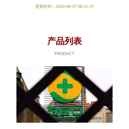
更新时间：2026-08-07 08:11:59
产品列表
PRODUCT