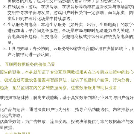
宙概念的兴起，也为社交产品形态的创新带来了新的想象空间。
在线娱乐：游戏、在线阅读、在线音乐等领域在监管政策与市场需求
交织中寻求平衡与发展。游戏用户时长受到一定影响，而音频类、阅
类应用则在碎片化场景中持续渗透。
生活服务与电商：本地生活服务（如外卖、出行、生鲜电商）的数字
进程加速，平台间竞争激烈，全场景布局与即时配送能力成为关键。
合电商增长趋稳，社交电商、兴趣电商模式持续分流传统货架电商的
量。
工具与效率：办公协同、云服务等B端或混合型应用在疫情影响下，
户习惯得到进一步巩固。
、 互联网数据服务的价值凸显
报告的诞生，本身就印证了专业互联网数据服务在当今商业决策中的核心
。极光通过海量设备覆盖与智能算法，提供了包括用户画像、行为分析、
趋势、竞品监测在内的多维数据洞察。这些数据服务帮助从业者：
准把握市场脉搏：脱离主观臆断，基于真实数据判断行业风向与用户偏好
。
化产品与运营：通过深度用户行为分析，指导产品功能迭代、内容推荐及
化运营策略。
估商业效能：为广告投放、流量变现、投资决策提供可靠的数据基准与效
量依据。