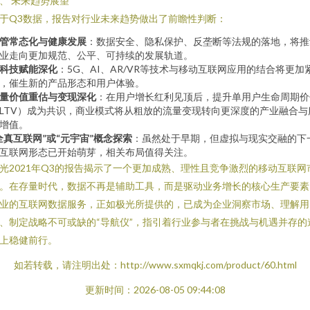
、 未来趋势展望
于Q3数据，报告对行业未来趋势做出了前瞻性判断：
管常态化与健康发展
：数据安全、隐私保护、反垄断等法规的落地，将推
业走向更加规范、公平、可持续的发展轨道。
科技赋能深化
：5G、AI、AR/VR等技术与移动互联网应用的结合将更加
，催生新的产品形态和用户体验。
量价值重估与变现深化
：在用户增长红利见顶后，提升单用户生命周期价
LTV）成为共识，商业模式将从粗放的流量变现转向更深度的产业融合与
增值。
全真互联网”或“元宇宙”概念探索
：虽然处于早期，但虚拟与现实交融的下
互联网形态已开始萌芽，相关布局值得关注。
光2021年Q3的报告揭示了一个更加成熟、理性且竞争激烈的移动互联网
。在存量时代，数据不再是辅助工具，而是驱动业务增长的核心生产要素
业的互联网数据服务，正如极光所提供的，已成为企业洞察市场、理解用
、制定战略不可或缺的“导航仪”，指引着行业参与者在挑战与机遇并存的
上稳健前行。
如若转载，请注明出处：http://www.sxmqkj.com/product/60.html
更新时间：2026-08-05 09:44:08